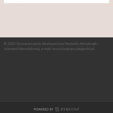
© 2025 Stowarzyszenie Abslowentów Wydziału Metalurgii i
Inżynierii Materiałowej, e-mail:
iwona.bednarczyk@polsl.pl