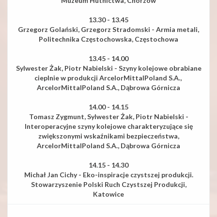
Muzeum Hutnictwa, Chorzów
13.30 - 13.45
Grzegorz Golański, Grzegorz Stradomski - Armia metali,
Politechnika
Częstochowska, Częstochowa
13.45 - 14.00
Sylwester Żak, Piotr Nabielski - Szyny kolejowe obrabiane
cieplnie
w produkcji ArcelorMittalPoland S.A.,
ArcelorMittalPoland S.A.,
Dąbrowa Górnicza
14.00 - 14.15
Tomasz Zygmunt, Sylwester Żak, Piotr Nabielski -
Interoperacyjne szyny
kolejowe charakteryzujące się
zwiększonymi wskaźnikami
bezpieczeństwa,
ArcelorMittalPoland S.A., Dąbrowa Górnicza
14.15 - 14.30
Michał Jan Cichy - Eko-inspiracje czystszej produkcji.
Stowarzyszenie
Polski Ruch Czystszej Produkcji,
Katowice