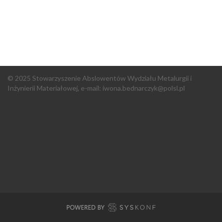
© 2025 Stowarzyszenie Abslowentów Wydziału Metalurgii i
Inżynierii Materiałowej, e-mail:
iwona.bednarczyk@polsl.pl