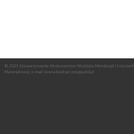
© 2025 Stowarzyszenie Abslowentów Wydziału Metalurgii i Inżynierii
Materiałowej, e-mail:
iwona.bednarczyk@polsl.pl