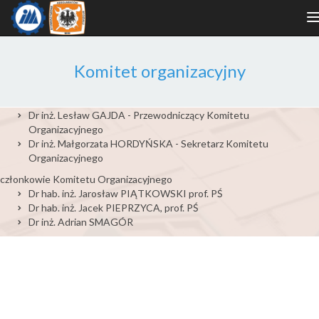
n
Komitet organizacyjny
Dr inż. Lesław GAJDA - Przewodniczący Komitetu
Organizacyjnego
Dr inż. Małgorzata HORDYŃSKA - Sekretarz Komitetu
Organizacyjnego
członkowie Komitetu Organizacyjnego
Dr hab. inż. Jarosław PIĄTKOWSKI prof. PŚ
Dr hab. inż. Jacek PIEPRZYCA, prof. PŚ
Dr inż. Adrian SMAGÓR